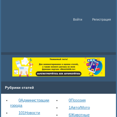
Войти
Регистрация
Рубрики статей
0
Администрации
0
Поэззия
города
1
Авто/Мото
101
Новости
6
Животные