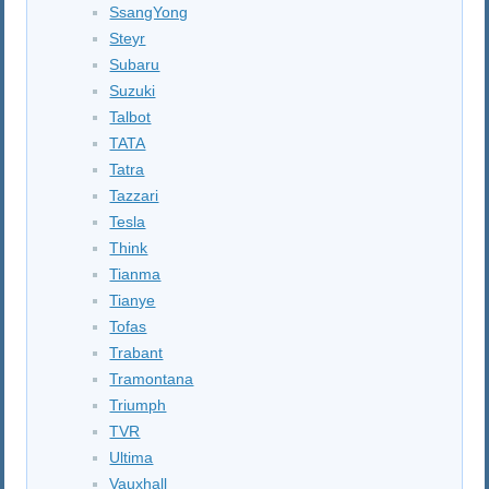
SsangYong
Steyr
Subaru
Suzuki
Talbot
TATA
Tatra
Tazzari
Tesla
Think
Tianma
Tianye
Tofas
Trabant
Tramontana
Triumph
TVR
Ultima
Vauxhall