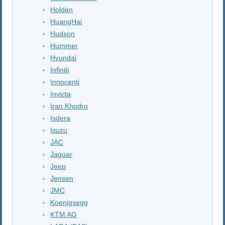
Holden
HuangHai
Hudson
Hummer
Hyundai
Infiniti
Innocenti
Invicta
Iran Khodro
Isdera
Isuzu
JAC
Jaguar
Jeep
Jensen
JMC
Koenigsegg
KTM AG