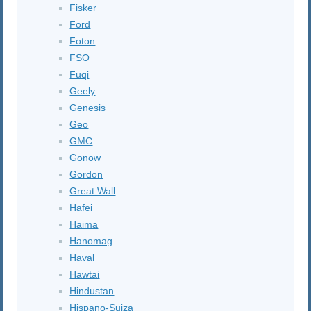
Fisker
Ford
Foton
FSO
Fuqi
Geely
Genesis
Geo
GMC
Gonow
Gordon
Great Wall
Hafei
Haima
Hanomag
Haval
Hawtai
Hindustan
Hispano-Suiza