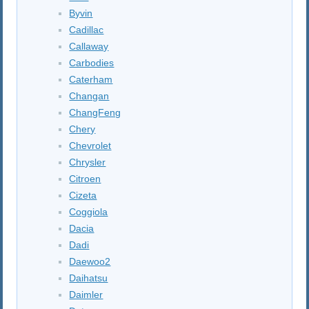
Byvin
Cadillac
Callaway
Carbodies
Caterham
Changan
ChangFeng
Chery
Chevrolet
Chrysler
Citroen
Cizeta
Coggiola
Dacia
Dadi
Daewoo2
Daihatsu
Daimler