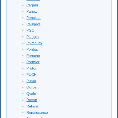
Pagani
Panoz
Perodua
Peugeot
PGO
Piaggio
Plymouth
Pontiac
Porsche
Premier
Proton
PUCH
Puma
Qoros
Qvale
Ravon
Reliant
Renaissance