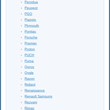
Perodua
Peugeot
PGO
Piaggio
Plymouth
Pontiac
Porsche
Premier
Proton
PUCH
Puma
Qoros
Qvale
Ravon
Reliant
Renaissance
Renault Samsung
Rezvani
Rimac