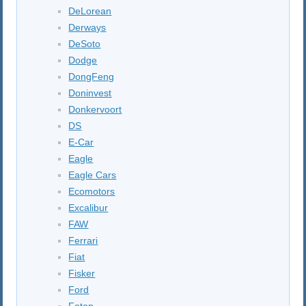
DeLorean
Derways
DeSoto
Dodge
DongFeng
Doninvest
Donkervoort
DS
E-Car
Eagle
Eagle Cars
Ecomotors
Excalibur
FAW
Ferrari
Fiat
Fisker
Ford
Foton