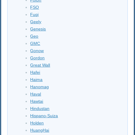
FSO
Fuqi
Geely
Genesis
Geo
GMC
Gonow
Gordon
Great Wall
Hafei
Haima
Hanomag
Haval
Hawtai
Hindustan
Hispano-Suiza
Holden
HuangHai