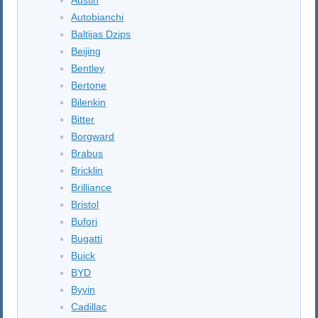
Autobianchi
Baltijas Dzips
Beijing
Bentley
Bertone
Bilenkin
Bitter
Borgward
Brabus
Bricklin
Brilliance
Bristol
Bufori
Bugatti
Buick
BYD
Byvin
Cadillac