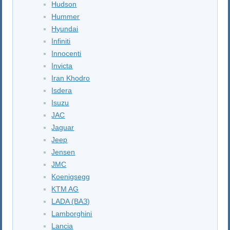
Hudson
Hummer
Hyundai
Infiniti
Innocenti
Invicta
Iran Khodro
Isdera
Isuzu
JAC
Jaguar
Jeep
Jensen
JMC
Koenigsegg
KTM AG
LADA (ВАЗ)
Lamborghini
Lancia