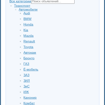
Все категории
Транспорт
Автомобили
Audi
BMW
Honda
Kia
Mazda
Renault
Toyota
Автокам
Бронто
ГАЗ
Ё-мобиль
ЗАЗ
ЗИЛ
ЗиС
ИЖ
Канонир
Комбат