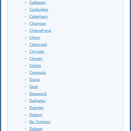
Callaway
Carbodies
Caterham
Changan
ChangFeng
Chery
Chevrolet
Chrysler
Citroen
Cizeta
Coggiola
Dacia
Dadi
Daewoo2
Daihatsu
Daimler
Datsun
De Tomaso
Delage