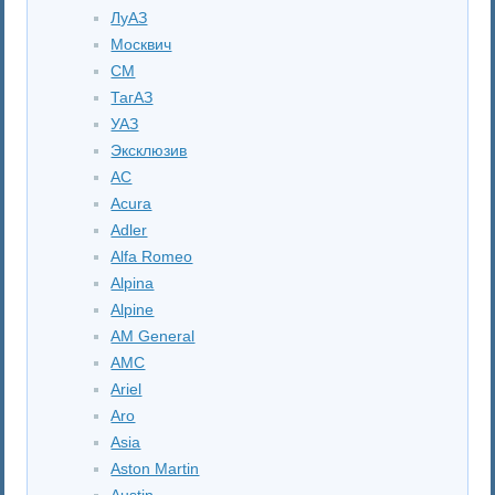
ЛуАЗ
Москвич
СМ
ТагАЗ
УАЗ
Эксклюзив
AC
Acura
Adler
Alfa Romeo
Alpina
Alpine
AM General
AMC
Ariel
Aro
Asia
Aston Martin
Austin