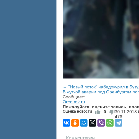
← "Новый поток" набедокурил в Бузу
В жуткой аварии под Оренбургом по
Сообщает:
Oren.mk.ru
Пожалуйста, оцените запись, во
Оценка новости
0
30.11.2018
476
Комментарии