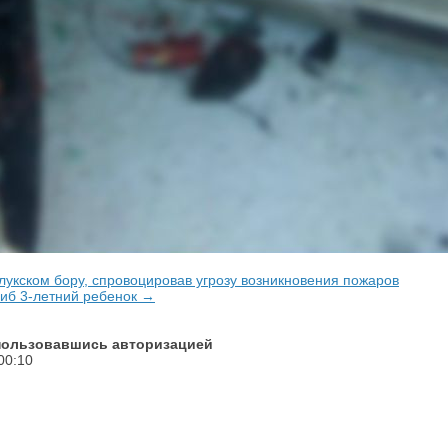
лукском бору, спровоцировав угрозу возникновения пожаров
гиб 3-летний ребенок →
спользовавшись авторизацией
00:10