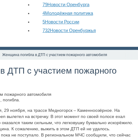
79
Новости Оренбурга
4
Молодёжная политика
5
Новости России
732
Новости Оренбуржья
Женщина погибла в ДТП с участием пожарного автомобиля
в ДТП с участием пожарного
 погибла.
, 29 ноября, на трассе Медногорск – Каменноозёрное. На
en вылетел на встречку. В этот момент по своей полосе ехал
оказался таким сильным, что легковушку буквально искорёжило.
ина. К сожалению, выжить в этом ДТП ей не удалось.
пока не поступало. В региональном МЧС сообщили, что сейчас