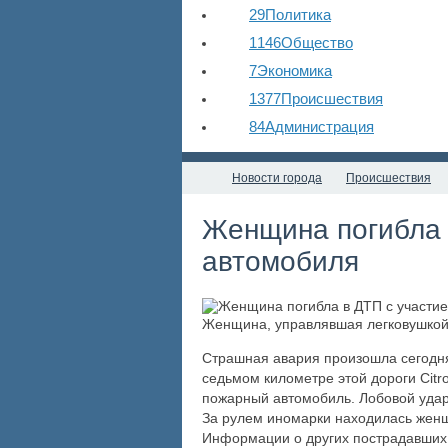
29
Политика
1146
Общество
7
Экономика
1377
Происшествия
84
Администрация
Новости города
Происшествия
Женщина погибла 
автомобиля
Женщина, управлявшая легковушкой,
Страшная авария произошла сегодня
седьмом километре этой дороги Citro
пожарный автомобиль. Лобовой удар 
За рулем иномарки находилась женщ
Информации о других пострадавших 