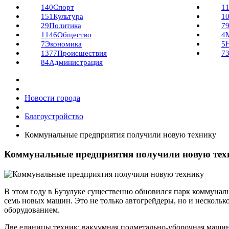
140
Спорт
1
151
Культура
1
29
Политика
7
1146
Общество
4
7
Экономика
5
1377
Происшествия
7
84
Администрация
Новости города
Благоустройство
Коммунальные предприятия получили новую технику
Коммунальные предприятия получили новую тех
В этом году в Бузулуке существенно обновился парк коммунал
семь новых машин. Это не только автогрейдеры, но и несколь
оборудованием.
Две единицы техник: вакуумная подметально-уборочная машин