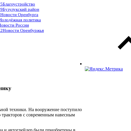
15
Благоустройство
09
Бузулукский район
9
Новости Оренбурга
Молодёжная политика
Новости России
32
Новости Оренбуржья
нику
ьной техники. На вооружение поступило
ко тракторов с современным навесным
а и автогрейдер были приобретены в