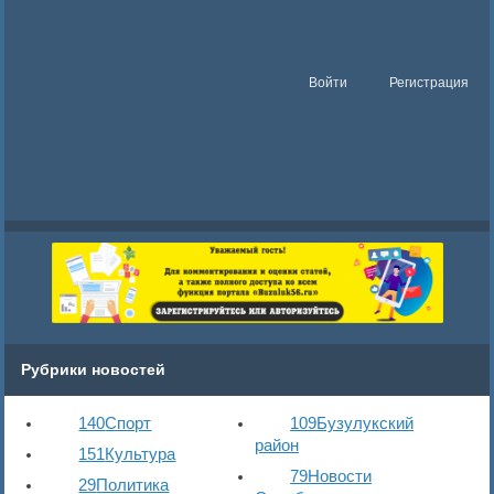
Войти
Регистрация
Рубрики новостей
140
Спорт
109
Бузулукский
район
151
Культура
79
Новости
29
Политика