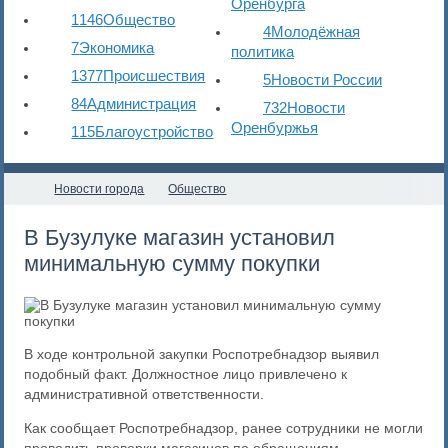
Оренбурга
1146
Общество
4
Молодёжная
7
Экономика
политика
1377
Происшествия
5
Новости России
84
Администрация
732
Новости
Оренбуржья
115
Благоустройство
Новости города
Общество
В Бузулуке магазин установил
минимальную сумму покупки
В ходе контрольной закупки Роспотребнадзор выявил
подобный факт. Должностное лицо привлечено к
административной ответственности.
Как сообщает Роспотребнадзор, ранее сотрудники не могли