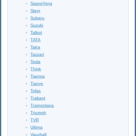
SsangYong
Steyr
Subaru
Suzuki
Talbot
TATA
Tatra
Tazzari
Tesla
Think
Tianma
Tianye
Tofas
Trabant
Tramontana
Triumph
TVR
Ultima
Vauxhall