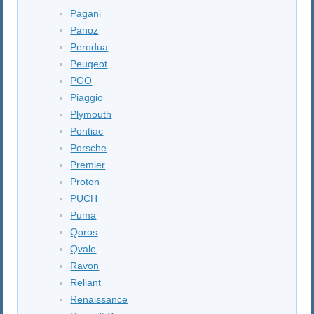
Pagani
Panoz
Perodua
Peugeot
PGO
Piaggio
Plymouth
Pontiac
Porsche
Premier
Proton
PUCH
Puma
Qoros
Qvale
Ravon
Reliant
Renaissance