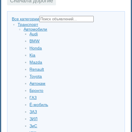
Сначала дорогие
Все категории
Транспорт
Автомобили
Audi
BMW
Honda
Kia
Mazda
Renault
Toyota
Автокам
Бронто
ГАЗ
Ё-мобиль
ЗАЗ
ЗИЛ
ЗиС