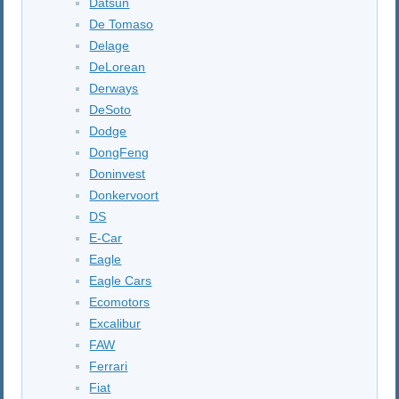
Datsun
De Tomaso
Delage
DeLorean
Derways
DeSoto
Dodge
DongFeng
Doninvest
Donkervoort
DS
E-Car
Eagle
Eagle Cars
Ecomotors
Excalibur
FAW
Ferrari
Fiat