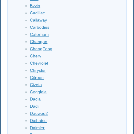
Byvin
Cadillac
Callaway
Carbodies
Caterham
Changan
ChangFeng
Chery
Chevrolet
Chrysler
Citroen
Cizeta
Coggiola
Dacia
Dadi
Daewoo2
Daihatsu
Daimler