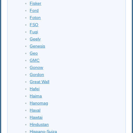
Fisker
Ford
Foton
FSO
Fuqi
Geely
Genesis
Geo
GMC
Gonow
Gordon
Great Wall
Hafei
Haima
Hanomag
Haval
Hawtai
Hindustan
Hispano-Suiza