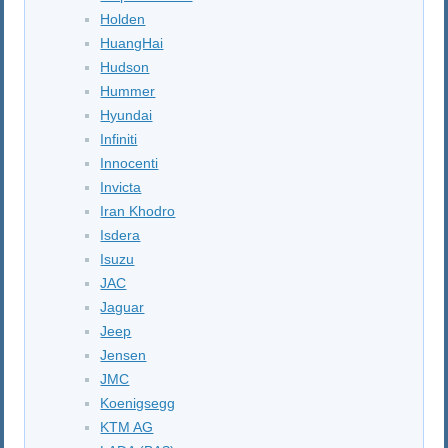
Holden
HuangHai
Hudson
Hummer
Hyundai
Infiniti
Innocenti
Invicta
Iran Khodro
Isdera
Isuzu
JAC
Jaguar
Jeep
Jensen
JMC
Koenigsegg
KTM AG