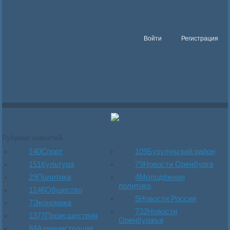
Войти
Регистрация
Рубрики новостей
140
Спорт
109
Бузулукский район
151
Культура
79
Новости Оренбурга
29
Политика
4
Молодёжная
политика
1146
Общество
5
Новости России
7
Экономика
732
Новости
1377
Происшествия
Оренбуржья
84
Администрация