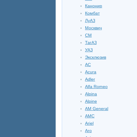
Канонир
Комбат
ЛуАЗ
Москвич
СМ
ТагАЗ
УАЗ
Эксклюзив
AC
Acura
Adler
Alfa Romeo
Alpina
Alpine
AM General
AMC
Ariel
Aro