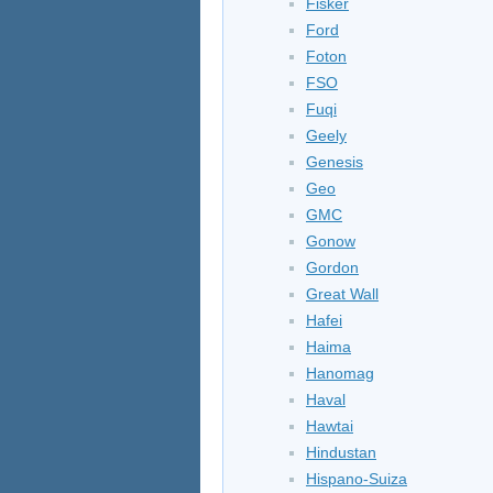
Fisker
Ford
Foton
FSO
Fuqi
Geely
Genesis
Geo
GMC
Gonow
Gordon
Great Wall
Hafei
Haima
Hanomag
Haval
Hawtai
Hindustan
Hispano-Suiza