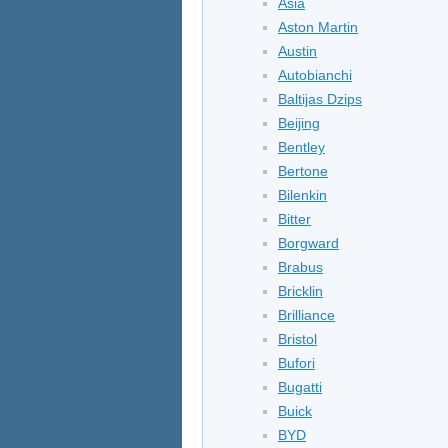
Asia
Aston Martin
Austin
Autobianchi
Baltijas Dzips
Beijing
Bentley
Bertone
Bilenkin
Bitter
Borgward
Brabus
Bricklin
Brilliance
Bristol
Bufori
Bugatti
Buick
BYD