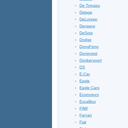
De Tomaso
Delage
DeLorean
Derways
DeSoto
Dodge
DongFeng
Doninvest
Donkervoort
DS
E-Car
Eagle
Eagle Cars
Ecomotors
Excalibur
FAW
Ferrari
Fiat