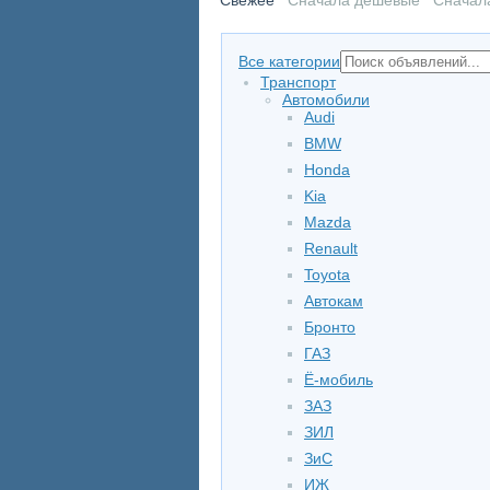
Все категории
Транспорт
Автомобили
Audi
BMW
Honda
Kia
Mazda
Renault
Toyota
Автокам
Бронто
ГАЗ
Ё-мобиль
ЗАЗ
ЗИЛ
ЗиС
ИЖ