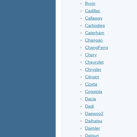
Byvin
Cadillac
Callaway
Carbodies
Caterham
Changan
ChangFeng
Chery
Chevrolet
Chrysler
Citroen
Cizeta
Coggiola
Dacia
Dadi
Daewoo2
Daihatsu
Daimler
Datsun