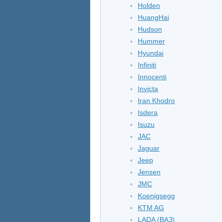
Holden
HuangHai
Hudson
Hummer
Hyundai
Infiniti
Innocenti
Invicta
Iran Khodro
Isdera
Isuzu
JAC
Jaguar
Jeep
Jensen
JMC
Koenigsegg
KTM AG
LADA (ВАЗ)