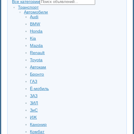
Все категории
Транспорт
Автомобили
Audi
BMW
Honda
Kia
Mazda
Renault
Toyota
Автокам
Бронто
ГАЗ
Ё-мобиль
ЗАЗ
ЗИЛ
ЗиС
ИЖ
Канонир
Комбат