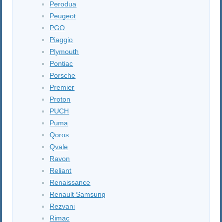
Perodua
Peugeot
PGO
Piaggio
Plymouth
Pontiac
Porsche
Premier
Proton
PUCH
Puma
Qoros
Qvale
Ravon
Reliant
Renaissance
Renault Samsung
Rezvani
Rimac