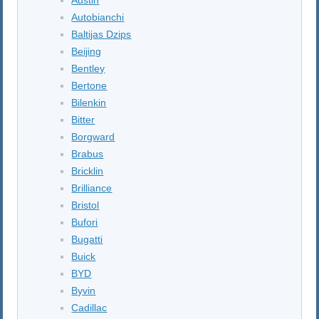
Autobianchi
Baltijas Dzips
Beijing
Bentley
Bertone
Bilenkin
Bitter
Borgward
Brabus
Bricklin
Brilliance
Bristol
Bufori
Bugatti
Buick
BYD
Byvin
Cadillac