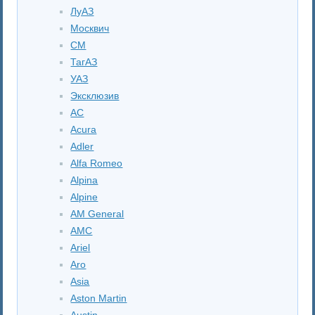
ЛуАЗ
Москвич
СМ
ТагАЗ
УАЗ
Эксклюзив
AC
Acura
Adler
Alfa Romeo
Alpina
Alpine
AM General
AMC
Ariel
Aro
Asia
Aston Martin
Austin