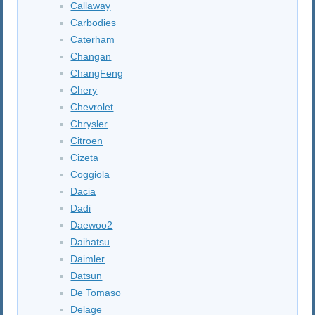
Callaway
Carbodies
Caterham
Changan
ChangFeng
Chery
Chevrolet
Chrysler
Citroen
Cizeta
Coggiola
Dacia
Dadi
Daewoo2
Daihatsu
Daimler
Datsun
De Tomaso
Delage