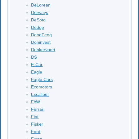
DeLorean
Derways
DeSoto
Dodge
DongFeng
Doninvest
Donkervoort
DS
E-Car
Eagle
Eagle Cars
Ecomotors
Excalibur
FAW
Ferrari
Fiat
Fisker
Ford
Foton