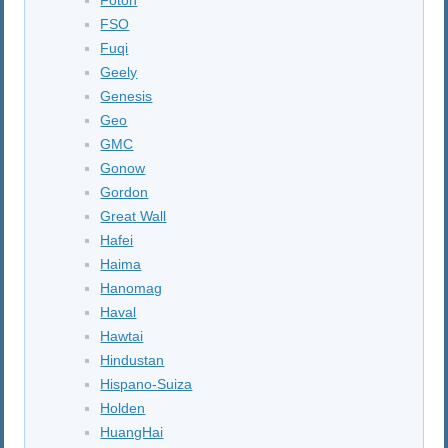
FSO
Fuqi
Geely
Genesis
Geo
GMC
Gonow
Gordon
Great Wall
Hafei
Haima
Hanomag
Haval
Hawtai
Hindustan
Hispano-Suiza
Holden
HuangHai