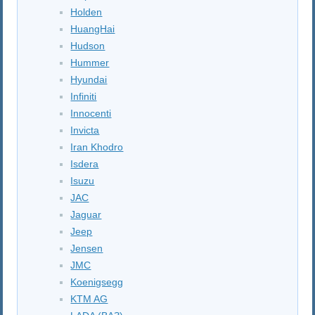
Holden
HuangHai
Hudson
Hummer
Hyundai
Infiniti
Innocenti
Invicta
Iran Khodro
Isdera
Isuzu
JAC
Jaguar
Jeep
Jensen
JMC
Koenigsegg
KTM AG