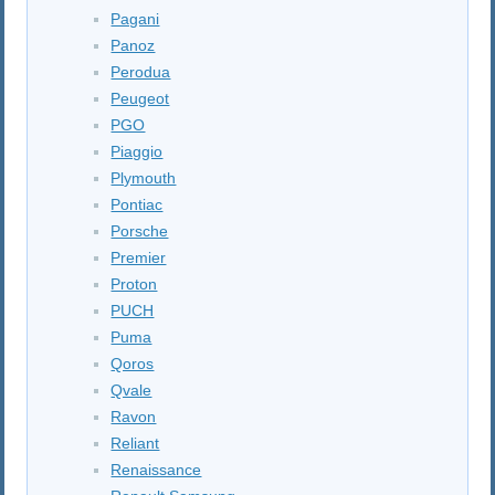
Pagani
Panoz
Perodua
Peugeot
PGO
Piaggio
Plymouth
Pontiac
Porsche
Premier
Proton
PUCH
Puma
Qoros
Qvale
Ravon
Reliant
Renaissance