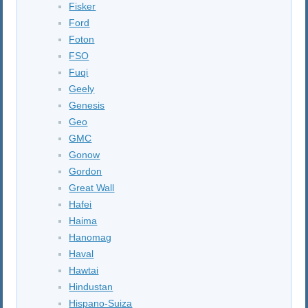
Fisker
Ford
Foton
FSO
Fuqi
Geely
Genesis
Geo
GMC
Gonow
Gordon
Great Wall
Hafei
Haima
Hanomag
Haval
Hawtai
Hindustan
Hispano-Suiza