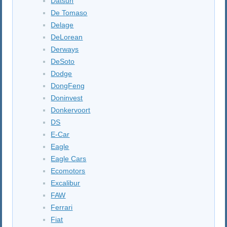
Datsun
De Tomaso
Delage
DeLorean
Derways
DeSoto
Dodge
DongFeng
Doninvest
Donkervoort
DS
E-Car
Eagle
Eagle Cars
Ecomotors
Excalibur
FAW
Ferrari
Fiat