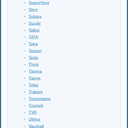
SsangYong
Steyr
Subaru
Suzuki
Talbot
TATA
Tatra
Tazzari
Tesla
Think
Tianma
Tianye
Tofas
Trabant
Tramontana
Triumph
TVR
Ultima
Vauxhall