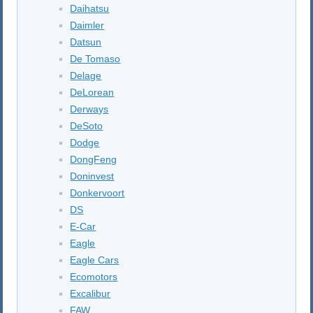
Daihatsu
Daimler
Datsun
De Tomaso
Delage
DeLorean
Derways
DeSoto
Dodge
DongFeng
Doninvest
Donkervoort
DS
E-Car
Eagle
Eagle Cars
Ecomotors
Excalibur
FAW