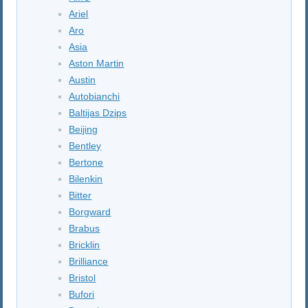
Ariel
Aro
Asia
Aston Martin
Austin
Autobianchi
Baltijas Dzips
Beijing
Bentley
Bertone
Bilenkin
Bitter
Borgward
Brabus
Bricklin
Brilliance
Bristol
Bufori