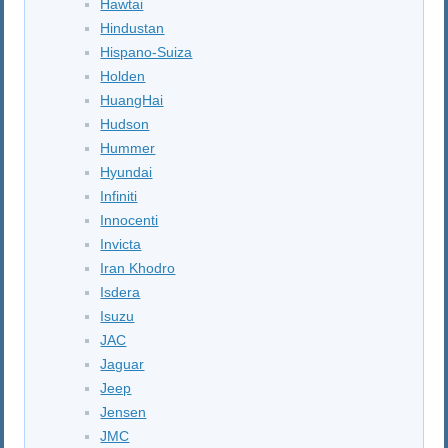
Hawtai
Hindustan
Hispano-Suiza
Holden
HuangHai
Hudson
Hummer
Hyundai
Infiniti
Innocenti
Invicta
Iran Khodro
Isdera
Isuzu
JAC
Jaguar
Jeep
Jensen
JMC