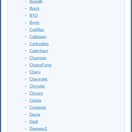
Bugatti
Buick
BYD
Byvin
Cadillac
Callaway
Carbodies
Caterham
Changan
ChangFeng
Chery
Chevrolet
Chrysler
Citroen
Cizeta
Coggiola
Dacia
Dadi
Daewoo2