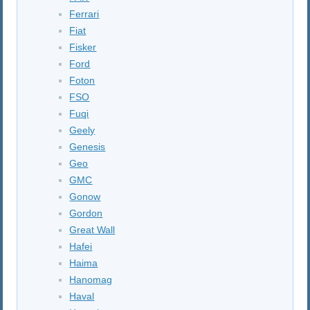
Ferrari
Fiat
Fisker
Ford
Foton
FSO
Fuqi
Geely
Genesis
Geo
GMC
Gonow
Gordon
Great Wall
Hafei
Haima
Hanomag
Haval