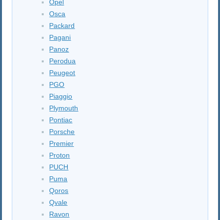
Opel
Osca
Packard
Pagani
Panoz
Perodua
Peugeot
PGO
Piaggio
Plymouth
Pontiac
Porsche
Premier
Proton
PUCH
Puma
Qoros
Qvale
Ravon