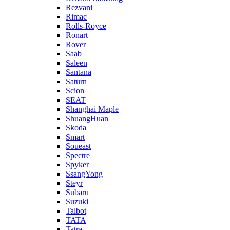
Rezvani
Rimac
Rolls-Royce
Ronart
Rover
Saab
Saleen
Santana
Saturn
Scion
SEAT
Shanghai Maple
ShuangHuan
Skoda
Smart
Soueast
Spectre
Spyker
SsangYong
Steyr
Subaru
Suzuki
Talbot
TATA
Tatra