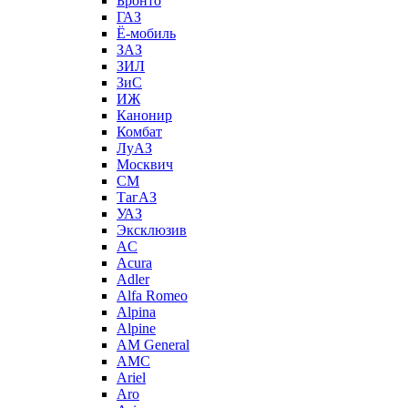
Бронто
ГАЗ
Ё-мобиль
ЗАЗ
ЗИЛ
ЗиС
ИЖ
Канонир
Комбат
ЛуАЗ
Москвич
СМ
ТагАЗ
УАЗ
Эксклюзив
AC
Acura
Adler
Alfa Romeo
Alpina
Alpine
AM General
AMC
Ariel
Aro