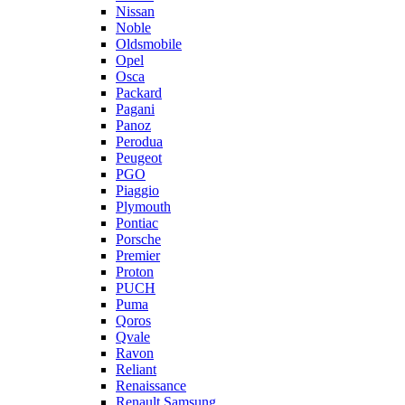
Nissan
Noble
Oldsmobile
Opel
Osca
Packard
Pagani
Panoz
Perodua
Peugeot
PGO
Piaggio
Plymouth
Pontiac
Porsche
Premier
Proton
PUCH
Puma
Qoros
Qvale
Ravon
Reliant
Renaissance
Renault Samsung