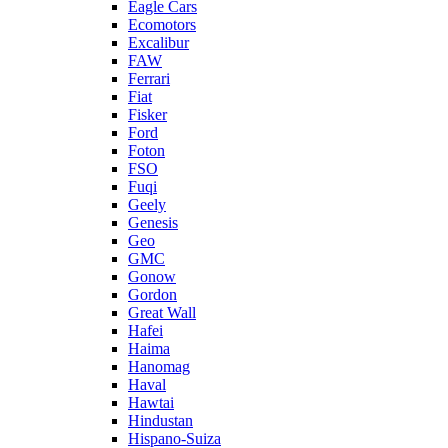
Eagle Cars
Ecomotors
Excalibur
FAW
Ferrari
Fiat
Fisker
Ford
Foton
FSO
Fuqi
Geely
Genesis
Geo
GMC
Gonow
Gordon
Great Wall
Hafei
Haima
Hanomag
Haval
Hawtai
Hindustan
Hispano-Suiza