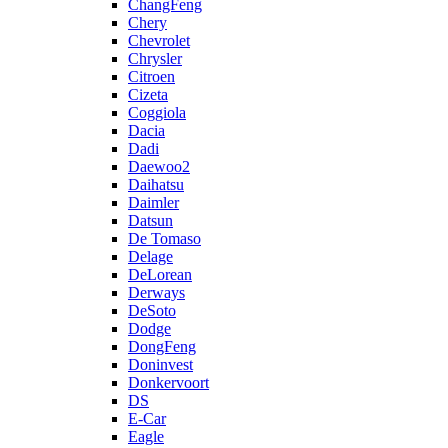
ChangFeng
Chery
Chevrolet
Chrysler
Citroen
Cizeta
Coggiola
Dacia
Dadi
Daewoo2
Daihatsu
Daimler
Datsun
De Tomaso
Delage
DeLorean
Derways
DeSoto
Dodge
DongFeng
Doninvest
Donkervoort
DS
E-Car
Eagle