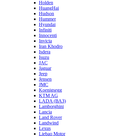
Holden
HuangHai
Hudson
Hummer
Hyundai
Infiniti
Innocenti
Invicta
Iran Khodro
Isdera
Isuzu
JAC
Jaguar
Jeep
Jensen
JMC
Koenigsegg
KTM AG
LADA (ВАЗ)
Lamborghini
Lancia
Land Rover
Landwind
Lexus
Liebao Motor