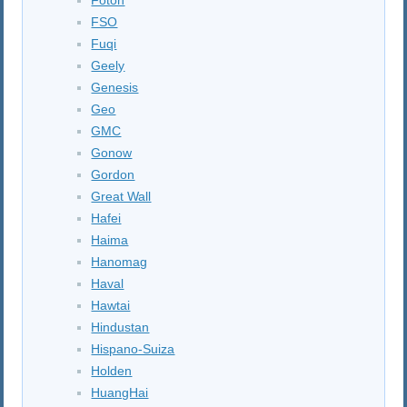
FSO
Fuqi
Geely
Genesis
Geo
GMC
Gonow
Gordon
Great Wall
Hafei
Haima
Hanomag
Haval
Hawtai
Hindustan
Hispano-Suiza
Holden
HuangHai