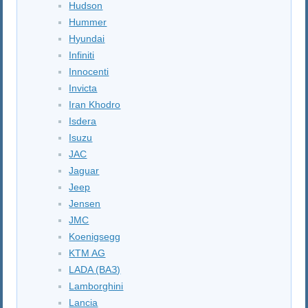
Hudson
Hummer
Hyundai
Infiniti
Innocenti
Invicta
Iran Khodro
Isdera
Isuzu
JAC
Jaguar
Jeep
Jensen
JMC
Koenigsegg
KTM AG
LADA (ВАЗ)
Lamborghini
Lancia