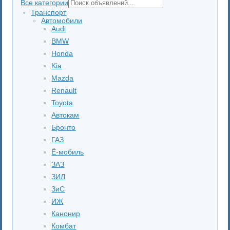
Все категории
Транспорт
Автомобили
Audi
BMW
Honda
Kia
Mazda
Renault
Toyota
Автокам
Бронто
ГАЗ
Ё-мобиль
ЗАЗ
ЗИЛ
ЗиС
ИЖ
Канонир
Комбат