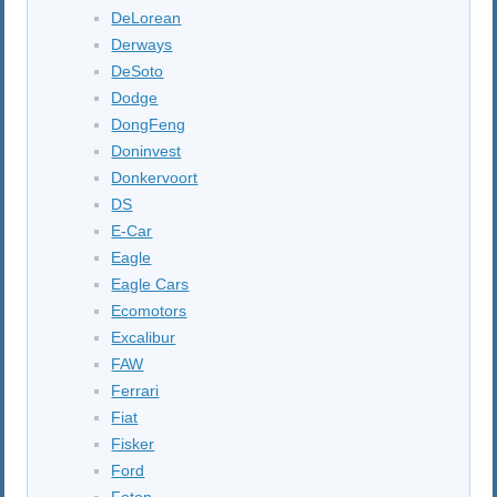
DeLorean
Derways
DeSoto
Dodge
DongFeng
Doninvest
Donkervoort
DS
E-Car
Eagle
Eagle Cars
Ecomotors
Excalibur
FAW
Ferrari
Fiat
Fisker
Ford
Foton