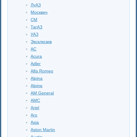
ЛуАЗ
Москвич
СМ
ТагАЗ
УАЗ
Эксклюзив
AC
Acura
Adler
Alfa Romeo
Alpina
Alpine
AM General
AMC
Ariel
Aro
Asia
Aston Martin
Austin