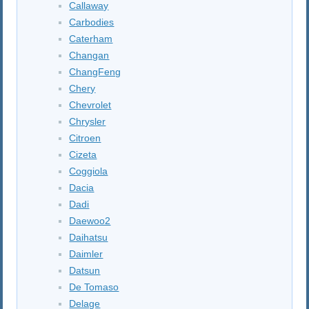
Callaway
Carbodies
Caterham
Changan
ChangFeng
Chery
Chevrolet
Chrysler
Citroen
Cizeta
Coggiola
Dacia
Dadi
Daewoo2
Daihatsu
Daimler
Datsun
De Tomaso
Delage