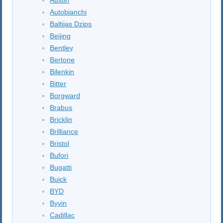
Autobianchi
Baltijas Dzips
Beijing
Bentley
Bertone
Bilenkin
Bitter
Borgward
Brabus
Bricklin
Brilliance
Bristol
Bufori
Bugatti
Buick
BYD
Byvin
Cadillac