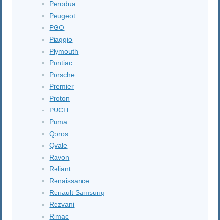
Perodua
Peugeot
PGO
Piaggio
Plymouth
Pontiac
Porsche
Premier
Proton
PUCH
Puma
Qoros
Qvale
Ravon
Reliant
Renaissance
Renault Samsung
Rezvani
Rimac