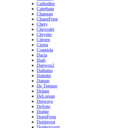
Carbodies
Caterham
Changan
ChangFeng
Chery
Chevrolet
Chrysler
Citroen
Cizeta
Coggiola
Dacia
Dadi
Daewoo2
Daihatsu
Daimler
Datsun
De Tomaso
Delage
DeLorean
Derways
DeSoto
Dodge
DongFeng
Doninvest
Donkervoort