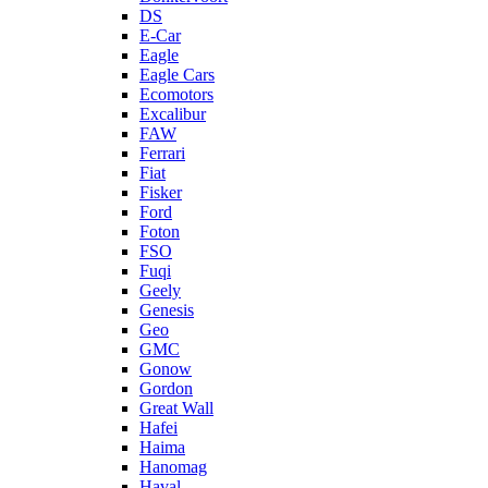
DS
E-Car
Eagle
Eagle Cars
Ecomotors
Excalibur
FAW
Ferrari
Fiat
Fisker
Ford
Foton
FSO
Fuqi
Geely
Genesis
Geo
GMC
Gonow
Gordon
Great Wall
Hafei
Haima
Hanomag
Haval