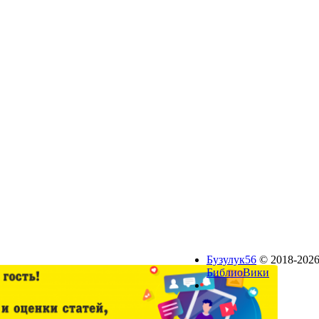
Бузулук56
© 2018-2026
БиблиоВики