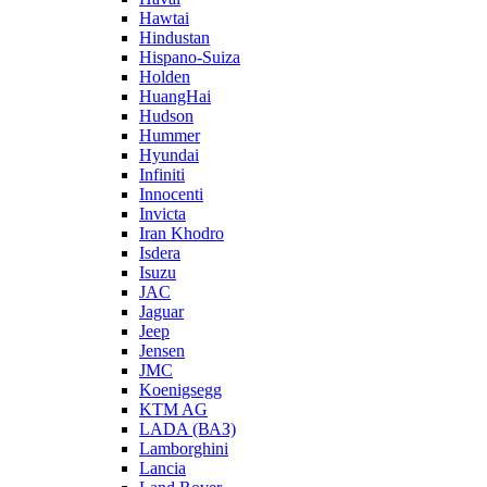
Hawtai
Hindustan
Hispano-Suiza
Holden
HuangHai
Hudson
Hummer
Hyundai
Infiniti
Innocenti
Invicta
Iran Khodro
Isdera
Isuzu
JAC
Jaguar
Jeep
Jensen
JMC
Koenigsegg
KTM AG
LADA (ВАЗ)
Lamborghini
Lancia