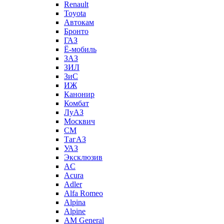
Renault
Toyota
Автокам
Бронто
ГАЗ
Ё-мобиль
ЗАЗ
ЗИЛ
ЗиС
ИЖ
Канонир
Комбат
ЛуАЗ
Москвич
СМ
ТагАЗ
УАЗ
Эксклюзив
AC
Acura
Adler
Alfa Romeo
Alpina
Alpine
AM General