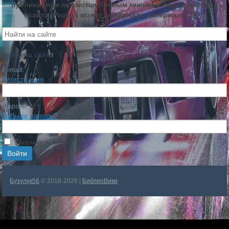
публикациям являются личным мнением пользователей
сайта. Ресурс может содержать материалы 16+
Войти на сайт
E-mail:
Регистрация
Пароль:
Забыли пароль?
Запомнить меня
Бузулук56
© 2018-2026 |
БиблиоВики