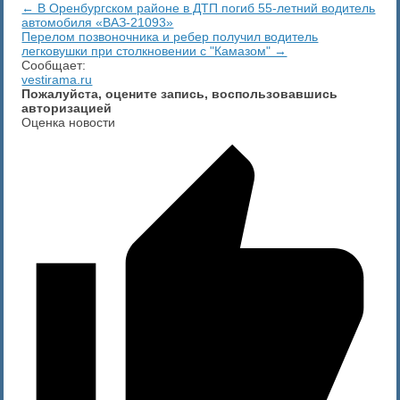
← ​В Оренбургском районе в ДТП погиб 55-летний водитель
автомобиля «ВАЗ-21093»
Перелом позвоночника и ребер получил водитель
легковушки при столкновении с "Камазом" →
Сообщает:
vestirama.ru
Пожалуйста, оцените запись, воспользовавшись
авторизацией
Оценка новости