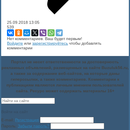
25.09.2018
13:05
539
Нет комментариев. Ваш будет первым!
Войдите
или
зарегистрируйтесь
чтобы добавлять
комментарии
Портал не несет ответственности за достоверность
рекламных объявлений, размещенных на сайте Buzuluk56.ru,
а также за содержание веб-сайтов, на которые даны
гиперссылки, а также комментариев. Комментарии к
публикациям являются личным мнением пользователей
сайта. Ресурс может содержать материалы 16+
Войти на сайт
E-mail:
Регистрация
Пароль:
Забыли пароль?