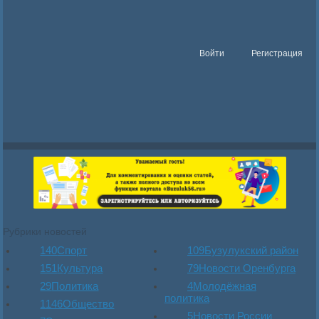
Войти
Регистрация
Рубрики новостей
140
Спорт
109
Бузулукский район
151
Культура
79
Новости Оренбурга
29
Политика
4
Молодёжная
политика
1146
Общество
5
Новости России