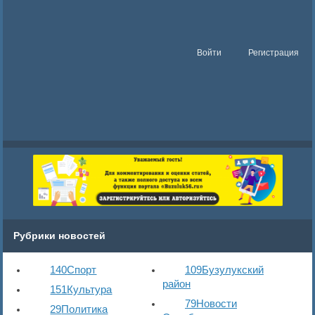
Войти
Регистрация
Рубрики новостей
140
Спорт
109
Бузулукский
район
151
Культура
79
Новости
29
Политика