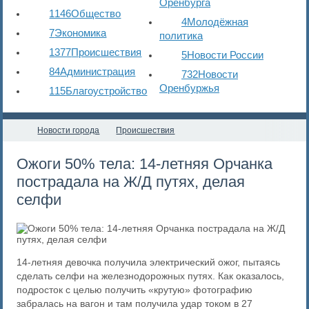
Оренбурга
1146
Общество
4
Молодёжная
7
Экономика
политика
1377
Происшествия
5
Новости России
84
Администрация
732
Новости
Оренбуржья
115
Благоустройство
Новости города
Происшествия
Ожоги 50% тела: 14-летняя Орчанка
пострадала на Ж/Д путях, делая
селфи
14-летняя девочка получила электрический ожог, пытаясь
сделать селфи на железнодорожных путях. Как оказалось,
подросток с целью получить «крутую» фотографию
забралась на вагон и там получила удар током в 27