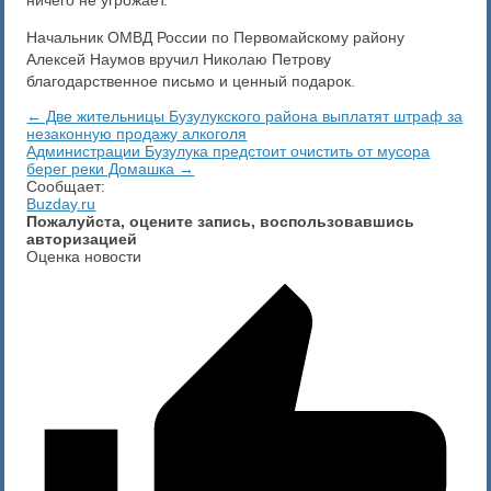
Начальник ОМВД России по Первомайскому району
Алексей Наумов вручил Николаю Петрову
благодарственное письмо и ценный подарок.
← Две жительницы Бузулукского района выплатят штраф за
незаконную продажу алкоголя
Администрации Бузулука предстоит очистить от мусора
берег реки Домашка →
Сообщает:
Buzday.ru
Пожалуйста, оцените запись, воспользовавшись
авторизацией
Оценка новости