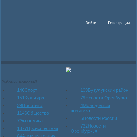
Войти
Регистрация
Рубрики новостей
140
Спорт
109
Бузулукский район
151
Культура
79
Новости Оренбурга
29
Политика
4
Молодёжная
политика
1146
Общество
5
Новости России
7
Экономика
732
Новости
1377
Происшествия
Оренбуржья
84
Администрация