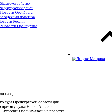
15
Благоустройство
09
Бузулукский район
9
Новости Оренбурга
Молодёжная политика
Новости России
32
Новости Оренбуржья
ли назад.
го суда Оренбургской области для
 присягу судья Наиля Агтасовна
и Агтасовны поднималась на повестке