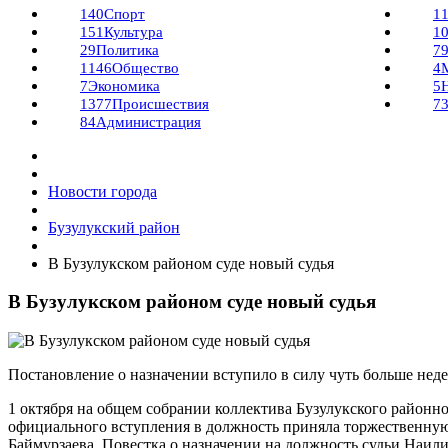
140
Спорт
1
151
Культура
1
29
Политика
7
1146
Общество
4
7
Экономика
5
1377
Происшествия
7
84
Администрация
Новости города
Бузулукский район
В Бузулукском районом суде новый судья
В Бузулукском районом суде новый судья
Постановление о назначении вступило в силу чуть больше неде
1 октября на общем собрании коллектива Бузулукского районно
официального вступления в должность приняла торжественную
Баймурзаева. Повестка о назначении на должность судьи Наил