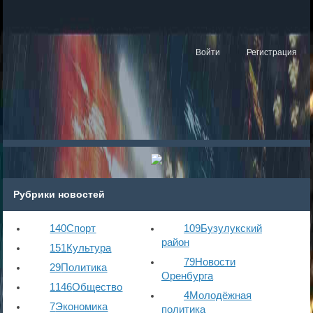
Войти
Регистрация
Рубрики новостей
140
Спорт
109
Бузулукский
район
151
Культура
79
Новости
29
Политика
Оренбурга
1146
Общество
4
Молодёжная
7
Экономика
политика