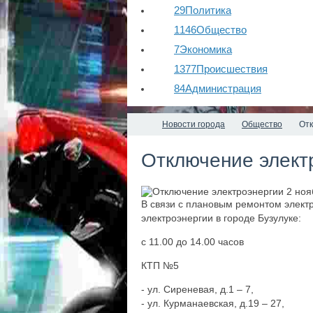
29
Политика
1146
Общество
7
Экономика
1377
Происшествия
84
Администрация
Новости города
Общество
Отк
Отключение элект
В связи с плановым ремонтом элект
электроэнергии в городе Бузулуке:
с 11.00 до 14.00 часов
КТП №5
- ул. Сиреневая, д.1 – 7,
- ул. Курманаевская, д.19 – 27,