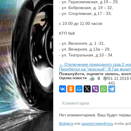
- ул. Герасимовская, д.19 – 29,
- ул. Бобровская, д. 19 – 32,
- ул. Спортивная, д.17 - 33;
с 10.00 до 11.00 часов
КТП №8
- ул. Весенняя, д. 1 -31,
- ул. Вечерняя, д.13а – 29,
- ул. Театральная, д.10 - 34.
← Отключение природного газа 2 но
Перебегал на "красный": В Гае води
Пожалуйста, оцените запись, во
Оценка новости
0
01.11.2018
441
Комментарии
Нет комментариев. Ваш будет первы
Войдите
или
зарегистрируйтесь
чтобы доб