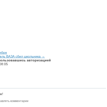
ября
тель ВАЗА сбил школьника →
спользовавшись авторизацией
08:05
м!
авлять комментарии