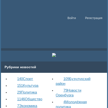
Войти
Регистрация
Рубрики новостей
140
Спорт
109
Бузулукский
район
151
Культура
79
Новости
29
Политика
Оренбурга
1146
Общество
4
Молодёжная
7
Экономика
политика