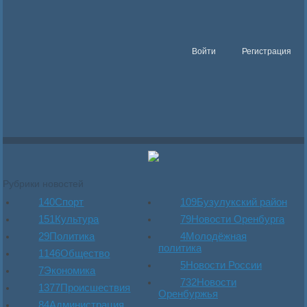
Войти
Регистрация
Рубрики новостей
140
Спорт
109
Бузулукский район
151
Культура
79
Новости Оренбурга
29
Политика
4
Молодёжная
политика
1146
Общество
5
Новости России
7
Экономика
732
Новости
1377
Происшествия
Оренбуржья
84
Администрация