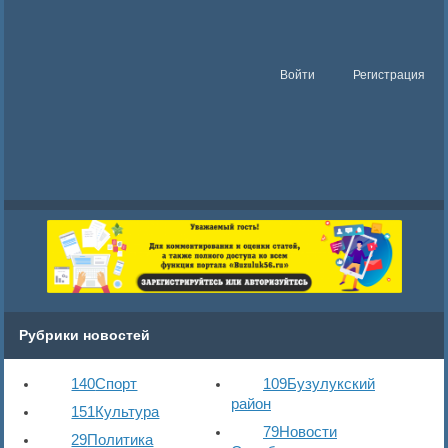
Войти
Регистрация
Рубрики новостей
140
Спорт
109
Бузулукский
район
151
Культура
79
Новости
29
Политика