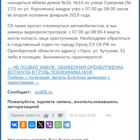
находиться вблизи домов №16, №14 по улице Суворова (№
17/1 по ул. Короленко) каждое утро с 07:00 до 08:00 часов
во второй половине февраля 2019 года.
СК также просит откликнуться автомобилистов, в чьи
камеры видеорегистраторов, с 07:00 до 08:00 4 марта,
могли попасть лица преступников. Необходимо обратиться
в следственный отдел по городу Орску СУ СК РФ по
Оренбургской области по адресу: г.Орск, ул. Кутузова, 51
либо в полицию. Анонимность гарантируется!
← ​НЕ ПОЗВАЛ ЗАМУЖ. ОБИЖЕННАЯ ОРЕНБУРЖЕНКА
ВОТКНУЛА В ГРУДЬ ПОКЛОННИКА НОЖ
Пойман с поличным: житель Бузулука задержан с
наркотиками →
Сообщает:
ural56.ru
Пожалуйста, оцените запись, воспользовавшись
авторизацией
0
Оценка новости
06.03.2019
23:56
435
Нет комментариев. Ваш будет первым!