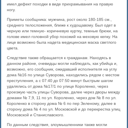
имел дефект походки в виде прихрамывания на правую
ногу.
Приметы сообщника: мужчина, рост около 180-185 см.,
среднего телосложения, ближе к худощавому. Был одет в
черную или темную- коричневую куртку, темные брюки, на
голове имел головной убор похожий на меховую кепку. На
лице возможно была надета медицинская маска светлого
цвета.
Следствие также обращается к гражданам. Находясь в
данном районе, очевидцы могли наблюдать, как убийца и,
возможно, его сообщник, ожидавший исполнителя на углу
дома №16 по улице Суворова, находились рядом с местом
преступления, а с 07:40 до 07:50 минут быстрым шагом
удалялись от дома №17/1 по улице Короленко, через
проезжую часть улицы Суворова, далее через дворы между
домами № 7,9, 11 по ул. Короленко, через дом № 8 по ул.
Короленко в сторону дома № 6 по пер Зеленому, далее в
сторону дома № 4 по ул. Московской и до перекрестка улиц
Московской и Станиславского.
По данным следствия, злоумышленники также могли