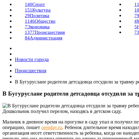
140
Спорт
1
151
Культура
1
29
Политика
7
1146
Общество
4
7
Экономика
5
1377
Происшествия
7
84
Администрация
Новости города
Происшествия
В Бугуруслане родители детсадовца отсудили за травму р
В Бугуруслане родители детсадовца отсудили за 
Дошкольник получил перелом, находясь в детском саду.
Мальчик в дневное время на прогулке в саду упал и получил п
операцию, пишет
orenday.ru
. Ребенок длительное время находил
организация несет ответственность за ребенка, когда он находи
решили, что она должна ответить по закону за причиненный м