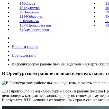
140
Спорт
1
151
Культура
1
29
Политика
7
1146
Общество
4
7
Экономика
5
1377
Происшествия
7
84
Администрация
Новости города
Происшествия
В Оренбургском районе пьяный водитель насмерть сбил 
В Оренбургском районе пьяный водитель насмерт
ДТП произошло на а/д «Оренбург – Орск» в районе поселка П
пенсионерку, которая переходила дорогу по пешеходному перех
В результате ДТП женщина от полученных травм скончалась на