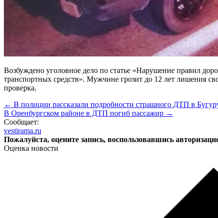
Возбуждено уголовное дело по статье «Нарушение правил дор
транспортных средств». Мужчине грозит до 12 лет лишения с
проверка.
← В полиции рассказали подробности страшного ДТП в Бугуру
​В Оренбургском районе в ДТП погиб пассажир →
Сообщает:
vestirama.ru
Пожалуйста, оцените запись, воспользовавшись авторизаци
Оценка новости