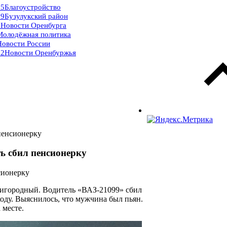
15
Благоустройство
09
Бузулукский район
9
Новости Оренбурга
Молодёжная политика
Новости России
32
Новости Оренбуржья
пенсионерку
ь сбил пенсионерку
ригородный. Водитель «ВАЗ-21099» сбил
оду. Выяснилось, что мужчина был пьян.
 месте.