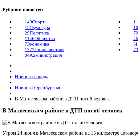
Рубрики новостей
140
Спорт
1
151
Культура
1
29
Политика
7
1146
Общество
4
7
Экономика
5
1377
Происшествия
7
84
Администрация
Новости города
Новости Оренбуржья
В Матвеевском районе в ДТП погиб человек
В Матвеевском районе в ДТП погиб человек
Утром 24 июня в Матвеевском районе на 13 километре автодор