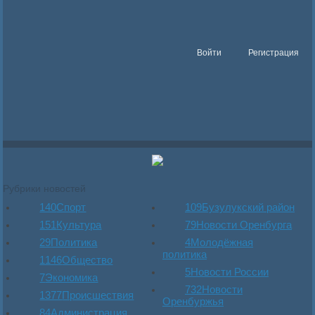
Войти
Регистрация
Рубрики новостей
140
Спорт
109
Бузулукский район
151
Культура
79
Новости Оренбурга
29
Политика
4
Молодёжная
политика
1146
Общество
5
Новости России
7
Экономика
732
Новости
1377
Происшествия
Оренбуржья
84
Администрация