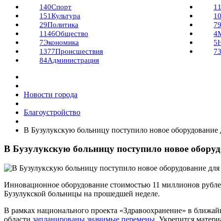
140
Спорт
1
151
Культура
1
29
Политика
7
1146
Общество
4
7
Экономика
5
1377
Происшествия
7
84
Администрация
Новости города
Благоустройство
В Бузулукскую больницу поступило новое оборудование 
В Бузулукскую больницу поступило новое оборуд
Инновационное оборудование стоимостью 11 миллионов рубле
Бузулукской больницы на прошедшей неделе.
В рамках национального проекта «Здравоохранение» в ближай
области
запланированы значимые перемены
. Укрепится матер