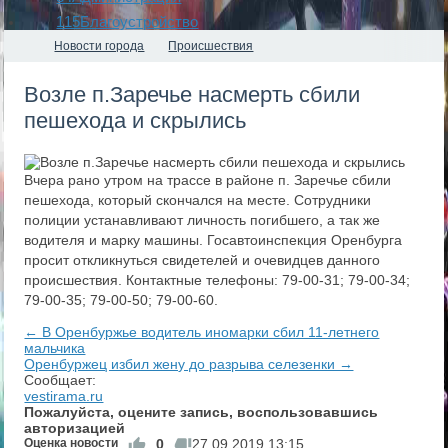
115
Благоустройство
Новости города
Происшествия
Возле п.Заречье насмерть сбили
пешехода и скрылись
Вчера рано утром на трассе в районе п. Заречье сбили
пешехода, который скончался на месте. Сотрудники
полиции устанавливают личность погибшего, а так же
водителя и марку машины. Госавтоинспекция Оренбурга
просит откликнуться свидетелей и очевидцев данного
происшествия. Контактные телефоны: 79-00-31; 79-00-34;
79-00-35; 79-00-50; 79-00-60.
← В Оренбуржье водитель иномарки сбил 11-летнего
мальчика
​Оренбуржец избил жену до разрыва селезенки →
Сообщает:
vestirama.ru
Пожалуйста, оцените запись, воспользовавшись
авторизацией
Оценка новости
0
27.09.2019
13:15