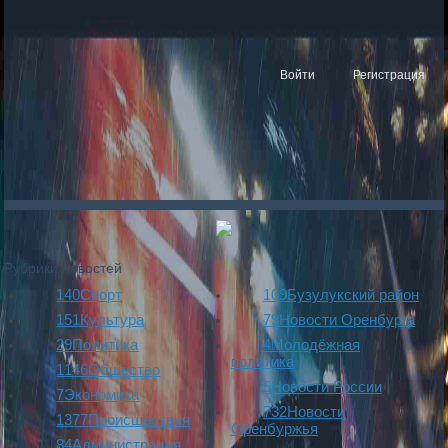
Войти
Регистрация
Рубрики новостей
140
Спорт
109
Бузулукский район
151
Культура
79
Новости Оренбурга
29
Политика
4
Молодёжная
политика
1146
Общество
5
Новости России
7
Экономика
732
Новости
1377
Происшествия
Оренбуржья
84
Администрация