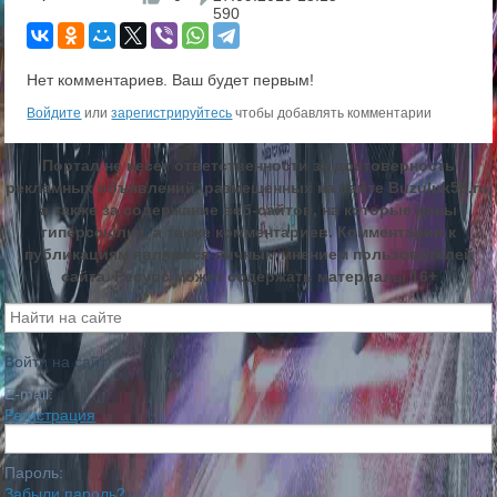
590
Нет комментариев. Ваш будет первым!
Войдите
или
зарегистрируйтесь
чтобы добавлять комментарии
Портал не несет ответственности за достоверность
рекламных объявлений, размещенных на сайте Buzuluk56.ru,
а также за содержание веб-сайтов, на которые даны
гиперссылки, а также комментариев. Комментарии к
публикациям являются личным мнением пользователей
сайта. Ресурс может содержать материалы 16+
Войти на сайт
E-mail:
Регистрация
Пароль:
Забыли пароль?