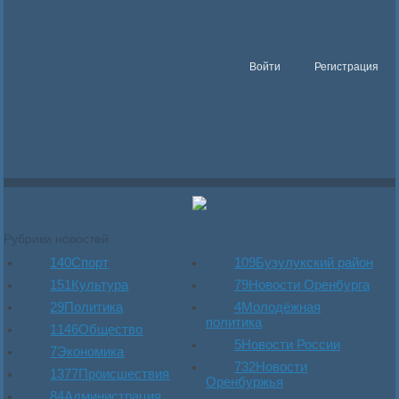
Войти
Регистрация
Рубрики новостей
140
Спорт
109
Бузулукский район
151
Культура
79
Новости Оренбурга
29
Политика
4
Молодёжная
политика
1146
Общество
5
Новости России
7
Экономика
732
Новости
1377
Происшествия
Оренбуржья
84
Администрация