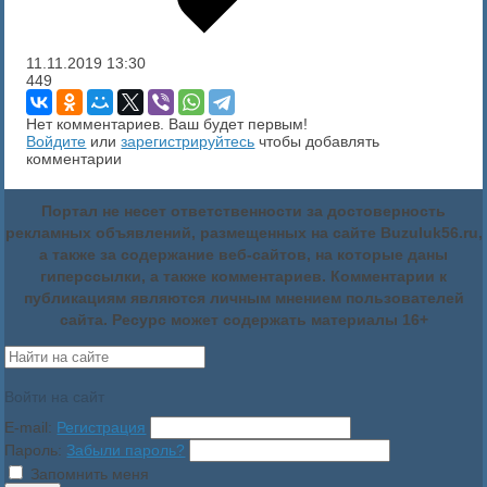
11.11.2019
13:30
449
Нет комментариев. Ваш будет первым!
Войдите
или
зарегистрируйтесь
чтобы добавлять
комментарии
Портал не несет ответственности за достоверность
рекламных объявлений, размещенных на сайте Buzuluk56.ru,
а также за содержание веб-сайтов, на которые даны
гиперссылки, а также комментариев. Комментарии к
публикациям являются личным мнением пользователей
сайта. Ресурс может содержать материалы 16+
Войти на сайт
E-mail:
Регистрация
Пароль:
Забыли пароль?
Запомнить меня