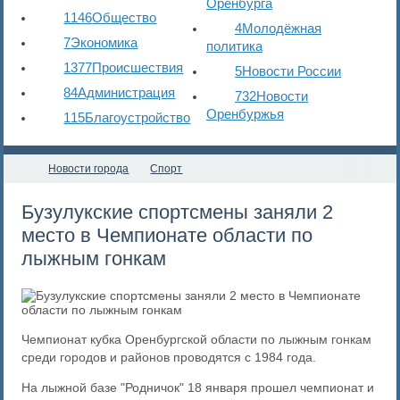
Оренбурга
1146
Общество
4
Молодёжная
7
Экономика
политика
1377
Происшествия
5
Новости России
84
Администрация
732
Новости
Оренбуржья
115
Благоустройство
Новости города
Спорт
Бузулукские спортсмены заняли 2
место в Чемпионате области по
лыжным гонкам
Чемпионат кубка Оренбургской области по лыжным гонкам
среди городов и районов проводятся с 1984 года.
На лыжной базе "Родничок" 18 января прошел чемпионат и