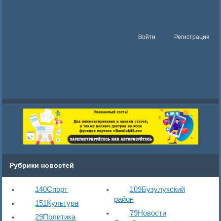
Войти
Регистрация
Рубрики новостей
140
Спорт
109
Бузулукский
район
151
Культура
79
Новости
29
Политика