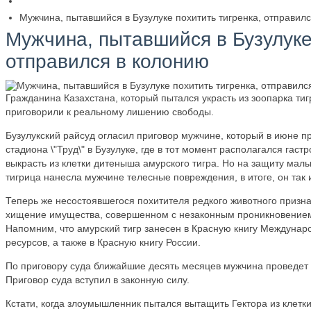
Мужчина, пытавшийся в Бузулуке похитить тигренка, отправил
Мужчина, пытавшийся в Бузулуке
отправился в колонию
Гражданина Казахстана, который пытался украсть из зоопарка тиг
приговорили к реальному лишению свободы.
Бузулукский райсуд огласил приговор мужчине, который в июне п
стадиона \"Труд\" в Бузулуке, где в тот момент располагался гас
выкрасть из клетки дитеныша амурского тигра. Но на защиту малы
тигрица нанесла мужчине телесные повреждения, в итоге, он так 
Теперь же несостоявшегося похитителя редкого животного призн
хищение имущества, совершенном с незаконным проникновением 
Напомним, что амурский тигр занесен в Красную книгу Междуна
ресурсов, а также в Красную книгу России.
По приговору суда ближайшие десять месяцев мужчина проведет
Приговор суда вступил в законную силу.
Кстати, когда злоумышленник пытался вытащить Гектора из клетк