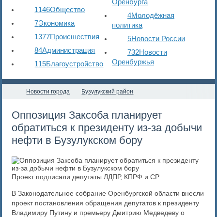
Оренбурга
1146
Общество
4
Молодёжная
7
Экономика
политика
1377
Происшествия
5
Новости России
84
Администрация
732
Новости
Оренбуржья
115
Благоустройство
Новости города
Бузулукский район
​Оппозиция Заксоба планирует
обратиться к президенту из-за добычи
нефти в Бузулукском бору
Проект подписали депутаты ЛДПР, КПРФ и СР
В Законодательное собрание Оренбургской области внесли
проект постановления обращения депутатов к президенту
Владимиру Путину и премьеру Дмитрию Медведеву о