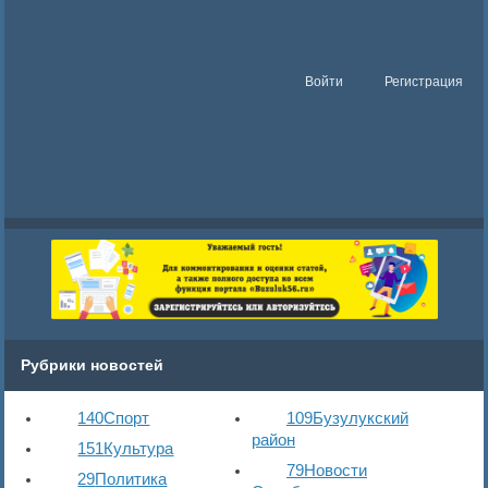
Войти
Регистрация
Рубрики новостей
140
Спорт
109
Бузулукский
район
151
Культура
79
Новости
29
Политика