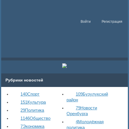
Войти
Регистрация
Рубрики новостей
140
Спорт
109
Бузулукский
район
151
Культура
79
Новости
29
Политика
Оренбурга
1146
Общество
4
Молодёжная
7
Экономика
политика