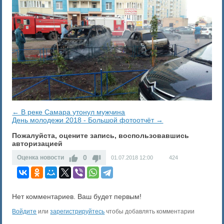
← В реке Самара утонул мужчина
День молодежи 2018 - Большой фотоотчёт →
Пожалуйста, оцените запись, воспользовавшись
авторизацией
0
Оценка новости
01.07.2018
12:00
424
Нет комментариев. Ваш будет первым!
Войдите
или
зарегистрируйтесь
чтобы добавлять комментарии