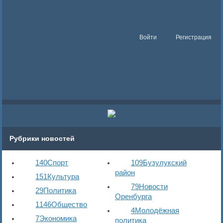
Войти
Регистрация
Рубрики новостей
140
Спорт
109
Бузулукский
район
151
Культура
79
Новости
29
Политика
Оренбурга
1146
Общество
4
Молодёжная
7
Экономика
политика