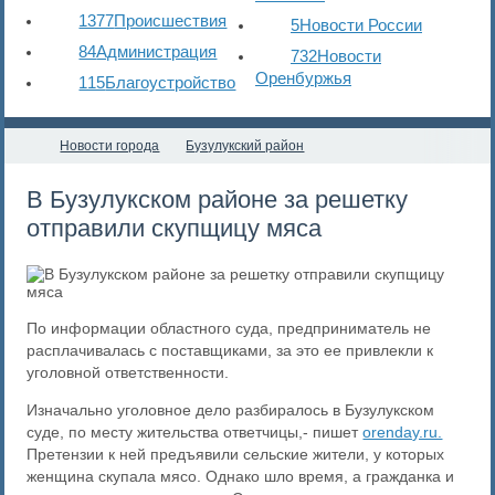
1377
Происшествия
5
Новости России
84
Администрация
732
Новости
Оренбуржья
115
Благоустройство
Новости города
Бузулукский район
В Бузулукском районе за решетку
отправили скупщицу мяса
По информации областного суда, предприниматель не
расплачивалась с поставщиками, за это ее привлекли к
уголовной ответственности.
Изначально уголовное дело разбиралось в Бузулукском
суде, по месту жительства ответчицы,- пишет
orenday.ru.
Претензии к ней предъявили сельские жители, у которых
женщина скупала мясо. Однако шло время, а гражданка и