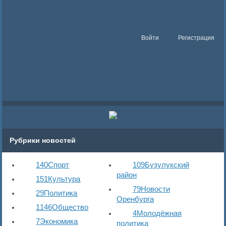
Войти
Регистрация
Рубрики новостей
140
Спорт
109
Бузулукский
район
151
Культура
79
Новости
29
Политика
Оренбурга
1146
Общество
4
Молодёжная
7
Экономика
политика