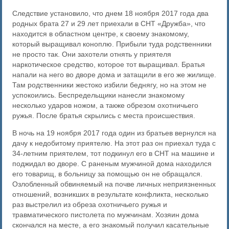
Следствие установило, что днем 18 ноября 2017 года два
родных брата 27 и 29 лет приехали в СНТ «Дружба», что
находится в областном центре, к своему знакомому,
который выращивал коноплю. Прибыли туда родственники
не просто так. Они захотели отнять у приятеля
наркотическое средство, которое тот выращивал. Братья
напали на него во дворе дома и затащили в его же жилище.
Там родственники жестоко избили беднягу, но на этом не
успокоились. Беспредельщики нанесли знакомому
несколько ударов ножом, а также обрезом охотничьего
ружья. После братья скрылись с места происшествия.
В ночь на 19 ноября 2017 года один из братьев вернулся на
дачу к недобитому приятелю. На этот раз он приехал туда с
34-летним приятелем, тот подкинул его в СНТ на машине и
поджидал во дворе. С раненым мужчиной дома находился
его товарищ, в больницу за помощью он не обращался.
Озлобленный обвиняемый на почве личных неприязненных
отношений, возникших в результате конфликта, несколько
раз выстрелил из обреза охотничьего ружья и
травматического пистолета по мужчинам. Хозяин дома
скончался на месте, а его знакомый получил касательные