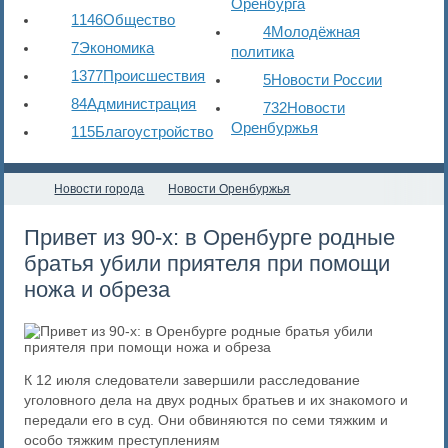
Оренбурга
1146
Общество
4
Молодёжная
7
Экономика
политика
1377
Происшествия
5
Новости России
84
Администрация
732
Новости
Оренбуржья
115
Благоустройство
Новости города
Новости Оренбуржья
Привет из 90-х: в Оренбурге родные
братья убили приятеля при помощи
ножа и обреза
К 12 июля следователи завершили расследование
уголовного дела на двух родных братьев и их знакомого и
передали его в суд. Они обвиняются по семи тяжким и
особо тяжким преступлениям