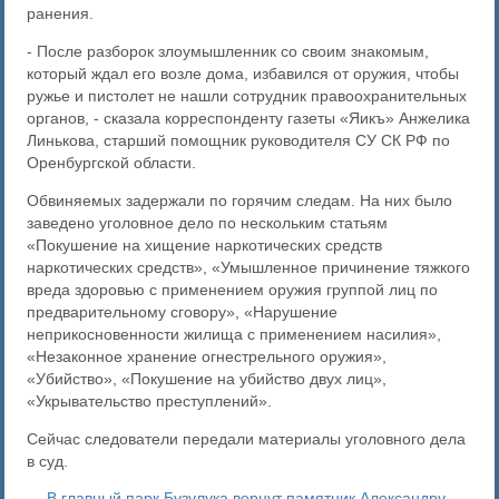
ранения.
- После разборок злоумышленник со своим знакомым,
который ждал его возле дома, избавился от оружия, чтобы
ружье и пистолет не нашли сотрудник правоохранительных
органов, - сказала корреспонденту газеты «Яикъ» Анжелика
Линькова, старший помощник руководителя СУ СК РФ по
Оренбургской области.
Обвиняемых задержали по горячим следам. На них было
заведено уголовное дело по нескольким статьям
«Покушение на хищение наркотических средств
наркотических средств», «Умышленное причинение тяжкого
вреда здоровью с применением оружия группой лиц по
предварительному сговору», «Нарушение
неприкосновенности жилища с применением насилия»,
«Незаконное хранение огнестрельного оружия»,
«Убийство», «Покушение на убийство двух лиц»,
«Укрывательство преступлений».
Сейчас следователи передали материалы уголовного дела
в суд.
← В главный парк Бузулука вернут памятник Александру