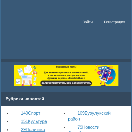
Войти
Регистрация
Рубрики новостей
140
Спорт
109
Бузулукский
район
151
Культура
79
Новости
29
Политика