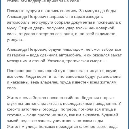
стихии эти подворья приняли на себя.
Пожилые супруги пытались спастись. За минуты до беды
Александр Петрович направился в гараж заводить
автомобиль, его супруга собрала документы и поспешила к
мужу. Открыв дверь, получила удар волны неимоверной
силы, от удара потеряла сознания, и, по всей видимости,
утонула…
Александр Петрович, будучи инвалидом, не смог выбраться
из гаража – вода сдвинула автомобиль, и он оказался зажат
между ним и стеной. Ужасная, трагическая смерть…
Пенсионеров в последний путь провожают их дети, внуки,
все село. Люди верят в то, что виновные будут установлены
и наказаны, ведь владелец пруда известен всем жителям
села.
Жители села Зеркло после стихийного бедствия вторые
стуки пытаются справиться с последствиями наводнения. У
кого-то затоплены огороды, погреба, погибла вся птица и
скотина – люди просто не знаю, как им выживать будущей
зимой, ведь все запасы уничтожены потоком воды.
Жителям улицы Большак приходится сложнее всего, ведь