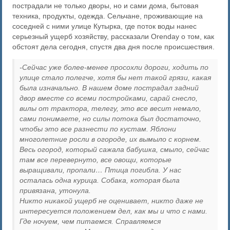
пострадали не только дворы, но и сами дома, бытовая
техника, продукты, одежда. Сельчане, проживающие на
соседней с ними улице Кутырка, где поток воды нанес
серьезный ущерб хозяйству, рассказали Orenday о том, как
обстоят дела сегодня, спустя два дня после происшествия.
-Сейчас уже более-менее просохли дороги, ходить по
улице стало полегче, хотя бы нет такой грязи, какая
была изначально. В нашем доме пострадал задний
двор вместе со всеми постройками, сарай снесло,
вилы от трактора, телегу, это все весит немало,
сами понимаете, но силы потока был достаточно,
чтобы это все разнести по кустам. Яблони
многолетние росли в огороде, их вымыло с корнем.
Весь огород, который сажала бабушка, смыло, сейчас
там все перевернуто, все овощи, которые
выращивали, пропали… Птица погибла. У нас
осталась одна курица. Собака, которая была
привязана, утонула.
Никто никакой ущерб не оценивает, никто даже не
интересуется положением дел, как мы и что с нами.
Где ночуем, чем питаемся. Справляемся