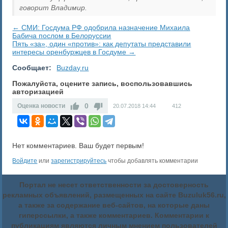
говорит Владимир.
← СМИ: Госдума РФ одобрила назначение Михаила
Бабича послом в Белоруссии
Пять «за», один «против»: как депутаты представили
интересы оренбуржцев в Госдуме →
Сообщает:
Buzday.ru
Пожалуйста, оцените запись, воспользовавшись
авторизацией
0
Оценка новости
20.07.2018
14:44
412
Нет комментариев. Ваш будет первым!
Войдите
или
зарегистрируйтесь
чтобы добавлять комментарии
Портал не несет ответственности за достоверность
рекламных объявлений, размещенных на сайте Buzuluk56.ru,
а также за содержание веб-сайтов, на которые даны
гиперссылки, а также комментариев. Комментарии к
публикациям являются личным мнением пользователей