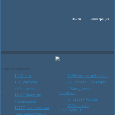
Войти
Регистрация
Рубрики новостей
140
Спорт
109
Бузулукский район
151
Культура
79
Новости Оренбурга
29
Политика
4
Молодёжная
политика
1146
Общество
5
Новости России
7
Экономика
732
Новости
1377
Происшествия
Оренбуржья
84
Администрация