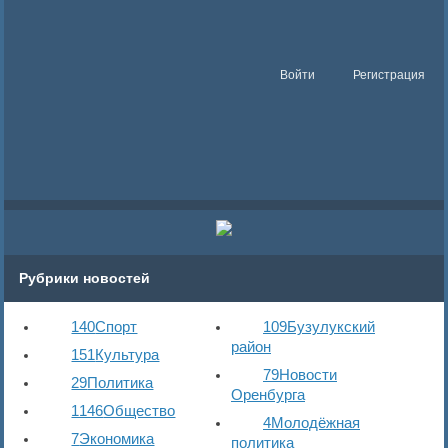
Войти
Регистрация
Рубрики новостей
140
Спорт
109
Бузулукский
район
151
Культура
79
Новости
29
Политика
Оренбурга
1146
Общество
4
Молодёжная
7
Экономика
политика