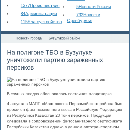
1377
Происшествия
5
Новости России
84
Администрация
732
Новости
Оренбуржья
115
Благоустройство
Новости города
Бузулукский район
На полигоне ТБО в Бузулуке
уничтожили партию заражённых
персиков
В сочных плодах обосновалась восточная плодожорка.
4 августа в МАПП «Маштаково» Первомайского района был
пресечен факт незаконного ввоза в Российскую Федерацию
из Республики Казахстан 20 тонн персиков. Продукция
следовала в сопровождении фитосанитарного сертификата
Республики Казахстан однако в данном автотранспортном