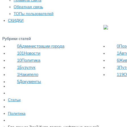
Правила сайта
Обратная связь
ТОПы пользователей
СКИДКИ
Рубрики статей
0
Администрации города
0
Поэ
101
Новости
1
Авт
10
Политика
6
Жив
1
Бузулук
3
Пут
1
Накипело
119
О
5
Документы
Статьи
Политика
Где деньги Зин? Куда делись нефтяные деньги?