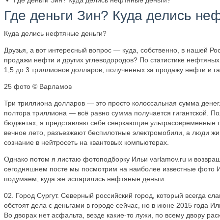
Где деньги Зин? Куда делись не
Куда делись нефтяные деньги?
Друзья, а вот интересный вопрос — куда, собственно, в нашей Ро
продажи нефти и других углеводородов? По статистике нефтяны
1,5 до 3 триллионов долларов, полученных за продажу нефти и га
25 фото © Варламов
Три триллиона долларов — это просто колоссальная сумма денег
полтора триллиона — всё равно сумма получается гигантской. П
бюджетах, я представляю себе сверкающие ультрасовременные г
вечное лето, разъезжают беспилотные электромобили, а люди жив
сознание в нейтросеть на квантовых компьютерах.
Однако потом я листаю фотоподборку Ильи varlamov.ru и возвращ
сегодняшнем посте мы посмотрим на наиболее известные фото И
подумаем, куда же испарились нефтяные деньги.
02. Город Сургут. Северный российский город, который всегда сл
обстоят дела с деньгами в городе сейчас, но в июне 2015 года Ил
Во дворах нет асфальта, везде какие-то лужи, по всему двору р