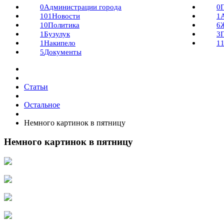
0
Администрации города
0
101
Новости
1
10
Политика
6
1
Бузулук
3
1
Накипело
1
5
Документы
Статьи
Остальное
Немного картинок в пятницу
Немного картинок в пятницу