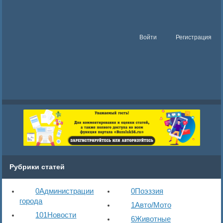
Войти
Регистрация
Рубрики статей
0
Администрации
0
Поэззия
города
1
Авто/Мото
101
Новости
6
Животные