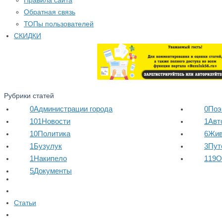
Правила сайта
Обратная связь
ТОПы пользователей
СКИДКИ
Рубрики статей
0
Администрации города
0
Поэ
101
Новости
1
Авт
10
Политика
6
Жив
1
Бузулук
3
Пут
1
Накипело
119
О
5
Документы
Статьи