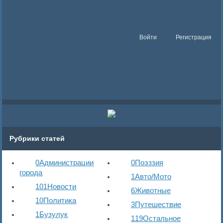
Войти
Регистрация
Рубрики статей
0
Администрации
0
Поэззия
города
1
Авто/Мото
101
Новости
6
Животные
10
Политика
3
Путешествие
1
Бузулук
119
Остальное