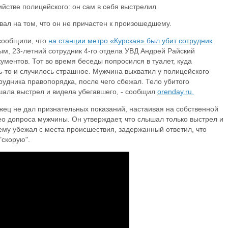
ал на том, что он не причастен к произошедшему.
сообщили, что
на станции метро «Курская» был убит сотрудник
м, 23-летний сотрудник 4-го отдела УВД Андрей Райский
ументов. Тот во время беседы попросился в туалет, куда
ь-то и случилось страшное. Мужчина выхватил у полицейского
рудника правопорядка, после чего сбежал. Тело убитого
ала выстрел и видела убегавшего, - сообщил
orenday.ru.
ржец не дал признательных показаний, настаивая на собственной
ео допроса мужчины. Он утверждает, что слышал только выстрел и
чему убежал с места происшествия, задержанный ответил, что
"скорую".