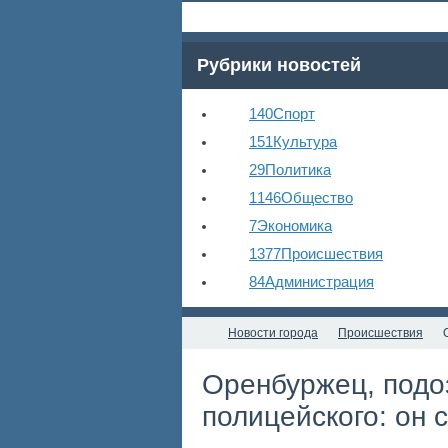
Рубрики новостей
140
Спорт
151
Культура
29
Политика
1146
Общество
7
Экономика
1377
Происшествия
84
Администрация
Новости города
Происшествия
Оренбуржец, подо
полицейского: он 