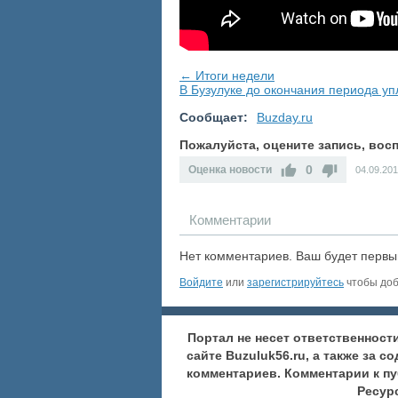
← Итоги недели
В Бузулуке до окончания периода уп
Сообщает:
Buzday.ru
Пожалуйста, оцените запись, во
0
Оценка новости
04.09.20
Комментарии
Нет комментариев. Ваш будет первы
Войдите
или
зарегистрируйтесь
чтобы доб
Портал не несет ответственнос
сайте Buzuluk56.ru, а также за 
комментариев. Комментарии к п
Ресур