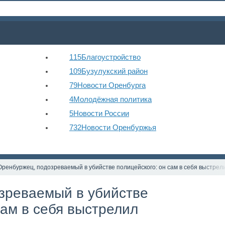
115
Благоустройство
109
Бузулукский район
79
Новости Оренбурга
4
Молодёжная политика
5
Новости России
732
Новости Оренбуржья
Оренбуржец, подозреваемый в убийстве полицейского: он сам в себя выстрел
зреваемый в убийстве
сам в себя выстрелил