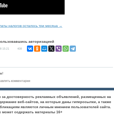
латы налогов осталось три месяца →
спользовавшись авторизацией
18
15:21
408
м!
авлять комментарии
ти за достоверность рекламных объявлений, размещенных на
содержание веб-сайтов, на которые даны гиперссылки, а также
убликациям являются личным мнением пользователей сайта.
с может содержать материалы 16+