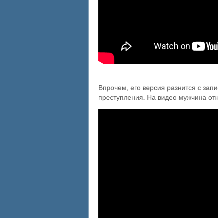
Впрочем, его версия разнится с за
преступления. На видео мужчина отн