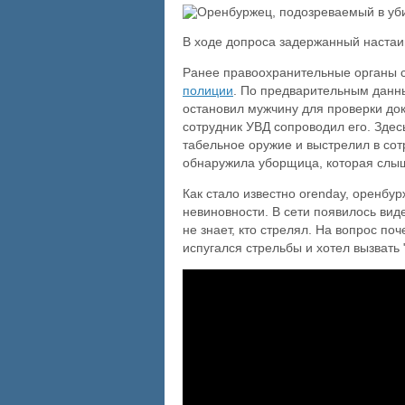
В ходе допроса задержанный настаив
Ранее правоохранительные органы 
полиции
. По предварительным данны
остановил мужчину для проверки док
сотрудник УВД сопроводил его. Здес
табельное оружие и выстрелил в сот
обнаружила уборщица, которая слыш
Как стало известно orenday, оренбу
невиновности. В сети появилось вид
не знает, кто стрелял. На вопрос по
испугался стрельбы и хотел вызвать 