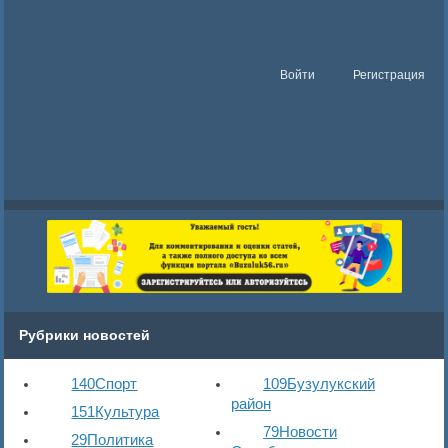
Войти
Регистрация
Рубрики новостей
140
Спорт
109
Бузулукский
район
151
Культура
79
Новости
29
Политика