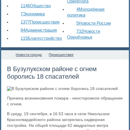
Оренбурга
1146
Общество
4
Молодёжная
7
Экономика
политика
1377
Происшествия
5
Новости России
84
Администрация
732
Новости
Оренбуржья
115
Благоустройство
Новости города
Происшествия
В Бузулукском районе с огнем
боролись 18 спасателей
Причина возникновения пожара - неосторожное обращение
с огнем.
В среду, 19 сентября, в 16:53 часа в селе Никольское
Красногвардейского района загорелась надворная
постройка. На общей площади 62 квадратных метра