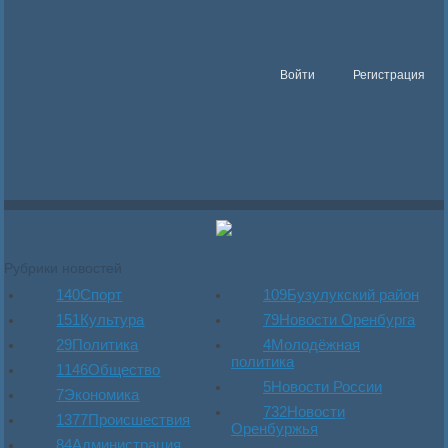
Войти
Регистрация
Рубрики новостей
140
Спорт
109
Бузулукский район
151
Культура
79
Новости Оренбурга
29
Политика
4
Молодёжная
политика
1146
Общество
5
Новости России
7
Экономика
732
Новости
1377
Происшествия
Оренбуржья
84
Администрация