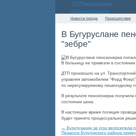
1377
Происшествия
84
Администрация
Новости города
Происшествия
В Бугуруслане пе
"зебре"
В больницу ее привезли в состоянии
ДТП произошло на ул. Транспортной
управляя автомобилем "Форд Фокус"
по нерегулируемому пешеходному п
В результате пенсионерка получила 
состоянии шока.
В настоящее время полиция проводи
будет принято процессуальное ре
← Бузулучанин за угон велосипеда 
Педагоги Бузулукского района приму