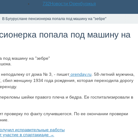
732
Новости Оренбуржья
В Бугуруслане пенсионерка попала под машину на "зебре"
нсионерка попала под машину на
 шока.
 неподалеку от дома № 3, - пишет
orenday.ru
. 58-летний мужчина,
, сбил женщину 1934 года рождения, которая переходила дорогу
ереходу.
переломы шейки правого плеча и бедра. Ее госпитализировали в
т проверку по факту случившегося. По ее окончании проверки
шение.
получил исправительные работы
т участие в спартакиаде →