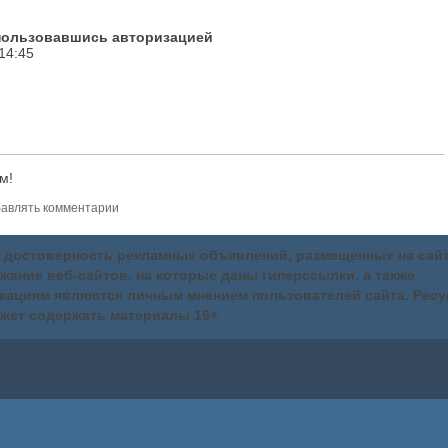
спользовавшись авторизацией
14:45
м!
авлять комментарии
за достоверность рекламных объявлений, размещенных на сай
ержание веб-сайтов, на которые даны гиперссылки, а также
кациям являются личным мнением пользователей сайта. Ресу
жет содержать материалы 16+