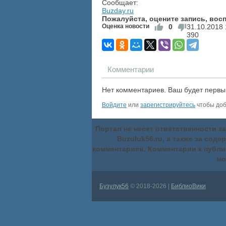
Сообщает:
Buzday.ru
Пожалуйста, оцените запись, во
Оценка новости
0
31.10.2018
390
Комментарии
Нет комментариев. Ваш будет первы
Войдите
или
зарегистрируйтесь
чтобы доб
Портал не несет ответственности 
Buzuluk56.ru, а также за сод
комментариев. Комментарии к публи
мо
Бузулук56
© 2018-2026 |
БиблиоВики